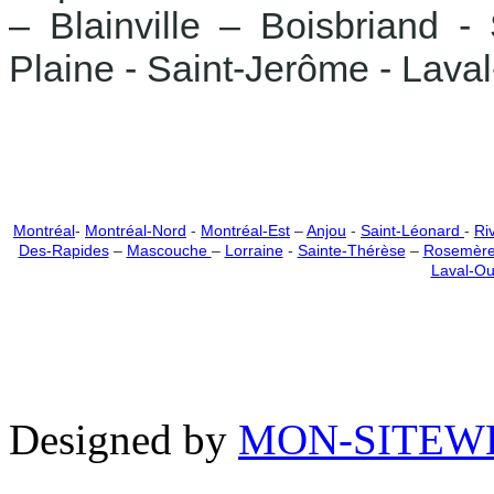
– Blainville – Boisbriand 
Plaine - Saint-Jerôme - Lav
Montréal
-
Montréal-Nord
-
Montréal-Est
–
Anjou
-
Saint-Léonard
-
Ri
Des-Rapides
–
Mascouche
–
Lorraine
-
Sainte-Thérèse
–
Rosemèr
Laval-Ou
Copyright ©nettoyage-a-pre
Reserved.
Designed by
MON-SITEW