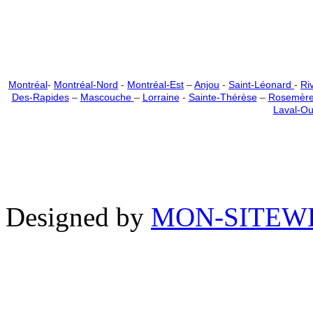
Montréal
-
Montréal-Nord
-
Montréal-Est
–
Anjou
-
Saint-Léonard
-
Ri
Des-Rapides
–
Mascouche
–
Lorraine
-
Sainte-Thérèse
–
Rosemèr
Laval-Ou
Copyright ©nettoyage-a-pre
Reserved.
Designed by
MON-SITEW